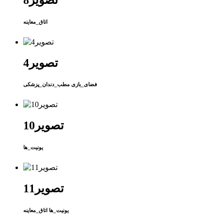
اتاق_معاینه
تصویر4
فضای_بازی مطب_دندان_پزشکی
تصویر10
یونیت_ها
تصویر11
یونیت_ها اتاق_معاینه