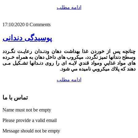
ادامه مطلب
17:10:2020
0 Comments
پوسیدگی دندانی
ﭼﻨﺎﻧﭽﻪ ﭘﺲ ﺍﺯ ﺧﻮﺭﺩﻥ ﻏﺬﺍ ﺑﻬﺪﺍﺷﺖ ﺩﻫﺎﻥ ﻭﺩﻧـﺪﺍﻥ ﺭﻋﺎﻳـﺖ ﻧﮕـﺮﺩﺩ
ﻭﺳﻄﺢ ﺩﻧﺪﺍﻧﻬﺎ ﺗﻤﻴﺰ ﻧﮕﺮﺩﺩ، ﻣﻴﻜﺮﻭب های ﺩﺍﺧﻞ ﺩﻫﺎﻥ ﺑﻪ ﻫﻤﺮﺍﻩ ﺧـﺮﺩﻩ
های ﻣﻮﺍﺩ ﻏﺬﺍﻳﻲ ﻭﻣﻮﺍﺩ ﻗﻨﺪﻱ ﻻﻳـﻪ ﺍی ﺭﺍ ﺭﻭی ﺩﻧـﺪﺍﻧﻬﺎ ﺗﺸـﻜﻴﻞ ﻣـی
ﺩﻫﻨﺪ ﻛﻪ ﭘﻼﻙ ﻣﻴﻜﺮﻭﺑﻲ ﻧﺎﻣﻴﺪﻩ ﻣﻲ ﺷﻮﺩ.
ادامه مطلب
تماس با ما
Name must not be empty
Please provide a valid email
Message should not be empty