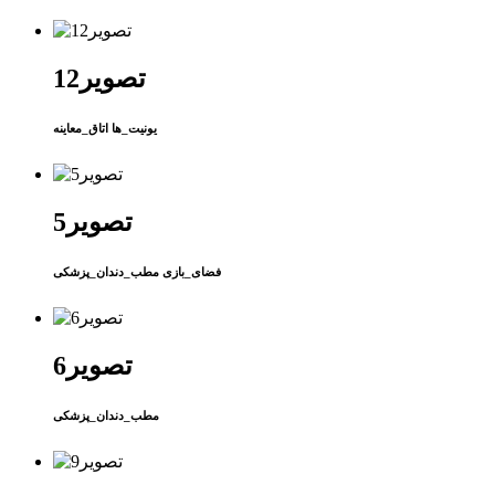
تصویر12
یونیت_ها اتاق_معاینه
تصویر5
فضای_بازی مطب_دندان_پزشکی
تصویر6
مطب_دندان_پزشکی