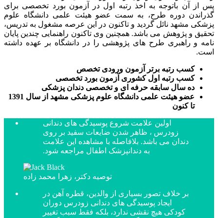
پس از آن باتوجه به اخذ رتبه اول در آزمون بورد تخصصی برای
گذراندن دوره طرح، به سمت عضو هیئت علمی دانشگاه علوم
پزشکی مشهد نائل گردید و تاکنون در این عرصه مشغول به تدریس،
تحقیق و پژوهش می باشد. همچنین وی تاکنون راهنمایی چندین پایان
نامه و راهبری طرح های پژوهشی را در دانشگاه بر عهده داشته
است.
کسب رتبه برتر آزمون ورودی تخصص
کسب رتبه اول کشوری آزمون بورد تخصصی
ده سال سابقه حرفه ای و تخصصی دندان پزشکی
عضو هیئت علمی دانشگاه علوم پزشکی مشهد از سال 1391
تا کنون
اولین علامت شروع پوسیدگی های دندانی
زودرس ، ظاهر شدن ضایعات سفید بر روی
دندان می باشد. بلافاصله با مشاهده این علامت
به دندانپزشک اطفال مراجعه شود.
توصیه دکتر، زهرا محمد زاده
بر خلاف تصور بسیاری از والدین، قطره آهن در
ایجاد پوسیدگی های دندانی زودرس دوران
کودکی هیچ نقشی ندارد، بلکه فقط سبب تغییر