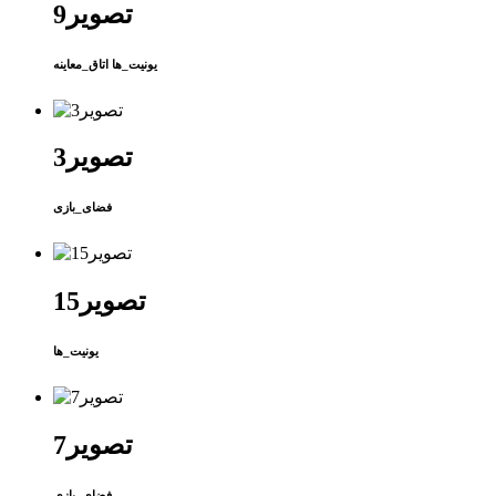
تصویر9
یونیت_ها اتاق_معاینه
تصویر3
فضای_بازی
تصویر15
یونیت_ها
تصویر7
فضای_بازی